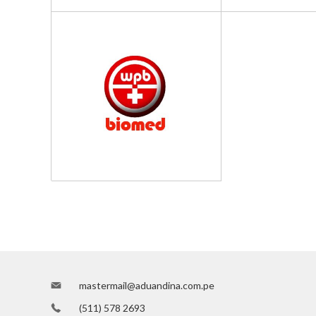
mastermail@aduandina.com.pe
(511) 578 2693